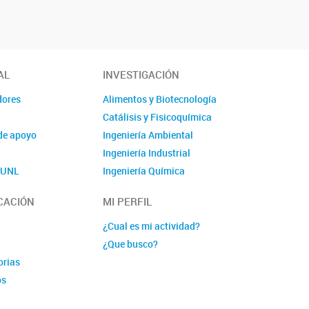
AL
INVESTIGACIÓN
dores
Alimentos y Biotecnología
Catálisis y Fisicoquímica
de apoyo
Ingeniería Ambiental
Ingeniería Industrial
o UNL
Ingeniería Química
Polímeros y Materiales
CACIÓN
MI PERFIL
Química
Linea nuava 1
¿Cual es mi actividad?
Lineas nueva 2
¿Que busco?
orias
os