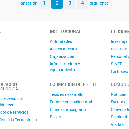
anterior
1
2
3
4
siguiente
O
INSTITUCIONAL
PERSON
Autoridades
Investiga
Acerca nuestro
Becarios
Organización
Personal 
Infraestructura y
SINEP
equipamiento
Exclusiv
ULACIÓN
FORMACIÓN DE RR.HH.
COMUNI
OLÓGICA
Tesis en desarrollo
Noticias
 de servicios
Formacion posdoctoral
Eventos
lógicos
Cursos de posgrado
Convocat
dor de servicios
Becas
Seminari
ferencia Tecnológica
Visitas