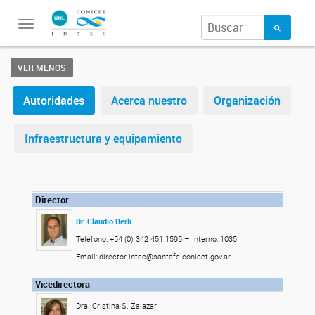
Toggle
navigation
VER MENOS
Autoridades
Acerca nuestro
Organización
Infraestructura y equipamiento
Director
Dr. Claudio Berli
Teléfono: +54 (0) 342 451 1595 – Interno: 1035
Email: director-intec@santafe-conicet.gov.ar
Vicedirectora
Dra. Cristina S. Zalazar