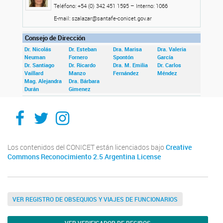
Teléfono: +54 (0) 342 451 1595 – Interno: 1066
E-mail: szalazar@santafe-conicet.gov.ar
Consejo de Dirección
Dr. Nicolás
Dr. Esteban
Dra. Marisa
Dra. Valeria
Neuman
Fornero
Spontón
García
Dr. Santiago
Dr. Ricardo
Dra. M. Emilia
Dr. Carlos
Vaillard
Manzo
Fernández
Méndez
Mag. Alejandra
Dra. Bárbara
Durán
Gimenez
Facebook
Twitter
Instagram
Los contenidos del CONICET están licenciados bajo
Creative
Commons Reconocimiento 2.5 Argentina License
VER REGISTRO DE OBSEQUIOS Y VIAJES DE FUNCIONARIOS