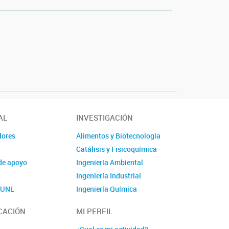
AL
INVESTIGACIÓN
dores
Alimentos y Biotecnología
Catálisis y Fisicoquímica
de apoyo
Ingeniería Ambiental
Ingeniería Industrial
o UNL
Ingeniería Química
Polímeros y Materiales
CACIÓN
MI PERFIL
Química
Linea nuava 1