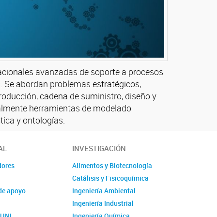
tacionales avanzadas de soporte a procesos
s. Se abordan problemas estratégicos,
producción, cadena de suministro, diseño y
ipalmente herramientas de modelado
tica y ontologías.
AL
INVESTIGACIÓN
dores
Alimentos y Biotecnología
Catálisis y Fisicoquímica
de apoyo
Ingeniería Ambiental
Ingeniería Industrial
o UNL
Ingeniería Química