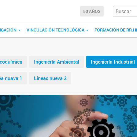
50 AÑOS
IGACIÓN
VINCULACIÓN TECNOLÓGICA
FORMACIÓN DE RR.H
sicoquímica
Ingeniería Ambiental
Ingeniería Industrial
ea nuava 1
Lineas nueva 2