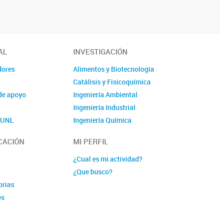
AL
INVESTIGACIÓN
dores
Alimentos y Biotecnología
Catálisis y Fisicoquímica
de apoyo
Ingeniería Ambiental
Ingeniería Industrial
o UNL
Ingeniería Química
Polímeros y Materiales
CACIÓN
MI PERFIL
Química
Linea nuava 1
¿Cual es mi actividad?
Lineas nueva 2
¿Que busco?
orias
os