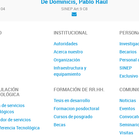
De Dominicis, Pablo Raúl
104
SINEP Art.9 C8
O
INSTITUCIONAL
PERSON
Autoridades
Investiga
Acerca nuestro
Becarios
Organización
Personal 
Infraestructura y
SINEP
equipamiento
Exclusiv
ULACIÓN
FORMACIÓN DE RR.HH.
COMUNI
OLÓGICA
Tesis en desarrollo
Noticias
 de servicios
Formacion posdoctoral
Eventos
lógicos
Cursos de posgrado
Convocat
dor de servicios
Becas
Seminari
ferencia Tecnológica
Visitas