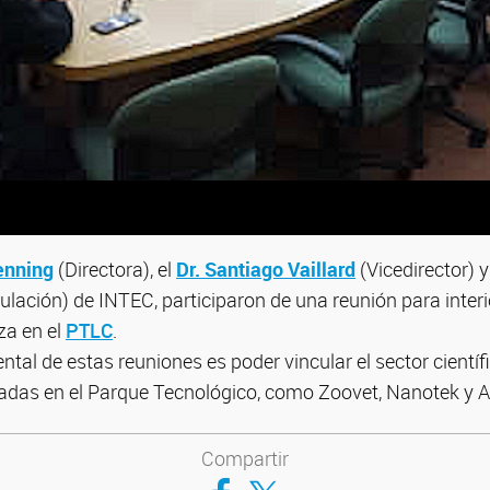
enning
(Directora), el
Dr. Santiago Vaillard
(Vicedirector) y
ulación) de INTEC, participaron de una reunión para interi
za en el
PTLC
.
ntal de estas reuniones es poder vincular el sector cientí
das en el Parque Tecnológico, como Zoovet, Nanotek y Aly
Compartir
Compartir en Facebook
Compartir en Twitter