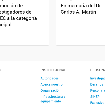
moción de
En memoria del Dr.
estigadores del
Carlos A. Martín
EC a la categoría
ncipal
O
INSTITUCIONAL
PERSON
Autoridades
Investiga
Acerca nuestro
Becarios
Organización
Personal 
Infraestructura y
SINEP
equipamiento
Exclusiv