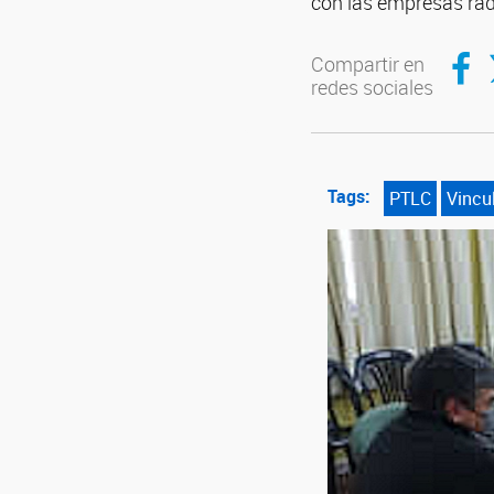
con las empresas rad
Compar
C
Compartir en
redes sociales
Tags:
PTLC
Vincu