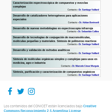
Caracterización espectroscópica de compuestos y mezclas
complejas
Contacto »
Dr. Santiago Vaillard
Desarrollo de catalizadores heterogéneos para aplicaciones
especiales
Contacto »
Dr. Adrian Bonivardi
Desarrollo de nuevas metodologías en espectroscopia infrarroja
Contacto »
Dr. Sebastián Collins
Desarrollo de tecnologías de conjugación de macromoléculas,
moléculas pequeñas y materiales. Síntesis de polímeros reactivos
Contacto »
Dr. Santiago Vaillard
Desarrollo y validación de métodos analíticos
Contacto »
Dr. Santiago Vaillard
Síntesis de moléculas orgánicas simples y complejas para usos en
medicina, agro e industria
Contacto »
Dr. Marcelo César Murguía
Síntesis, purificación y caracterización de compuestos orgánicos
Contacto »
Dr. Santiago Vaillard
Facebook
Twitter
Instagram
Los contenidos del CONICET están licenciados bajo
Creative
Commons Reconocimiento 2.5 Argentina License