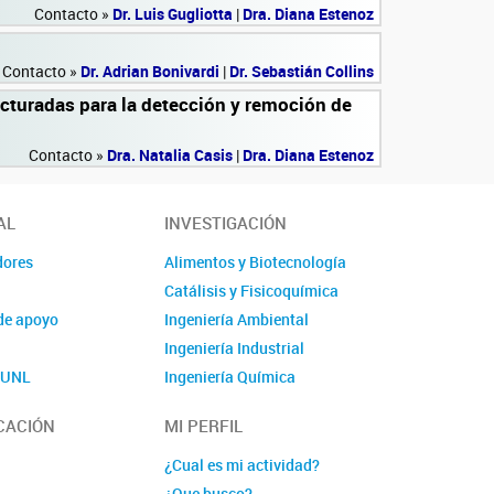
Contacto »
Dr. Luis Gugliotta
|
Dra. Diana Estenoz
Contacto »
Dr. Adrian Bonivardi
|
Dr. Sebastián Collins
turadas para la detección y remoción de
Contacto »
Dra. Natalia Casis
|
Dra. Diana Estenoz
AL
INVESTIGACIÓN
dores
Alimentos y Biotecnología
Catálisis y Fisicoquímica
de apoyo
Ingeniería Ambiental
Ingeniería Industrial
o UNL
Ingeniería Química
Polímeros y Materiales
CACIÓN
MI PERFIL
Química
Linea nuava 1
¿Cual es mi actividad?
Lineas nueva 2
¿Que busco?