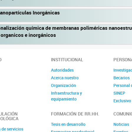
Nanopartículas Inorgánicas
onalización química de membranas poliméricas nanoestruc
organicos e inorgánicos
O
INSTITUCIONAL
PERSON
Autoridades
Investiga
Acerca nuestro
Becarios
Organización
Personal 
Infraestructura y
SINEP
equipamiento
Exclusiv
ULACIÓN
FORMACIÓN DE RR.HH.
COMUNI
OLÓGICA
Tesis en desarrollo
Noticias
 de servicios
Formacion posdoctoral
Eventos