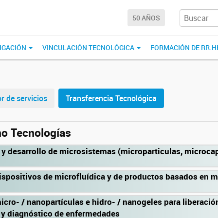
50 AÑOS
IGACIÓN
VINCULACIÓN TECNOLÓGICA
FORMACIÓN DE RR.H
r de servicios
Transferencia Tecnológica
no Tecnologías
y desarrollo de microsistemas (microparticulas, microcap
ispositivos de microfluídica y de productos basados en m
icro- / nanopartículas e hidro- / nanogeles para liberació
y diagnóstico de enfermedades