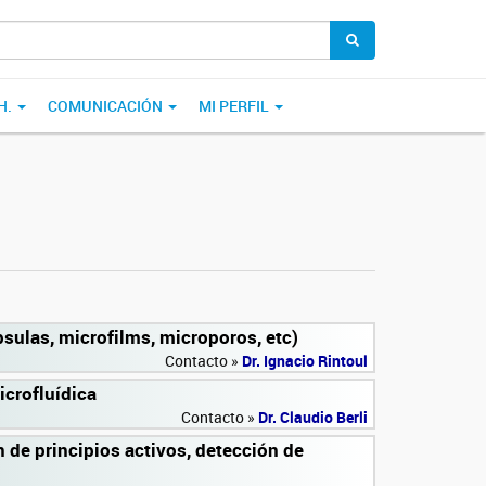
H.
COMUNICACIÓN
MI PERFIL
sulas, microfilms, microporos, etc)
Contacto »
Dr. Ignacio Rintoul
icrofluídica
Contacto »
Dr. Claudio Berli
n de principios activos, detección de