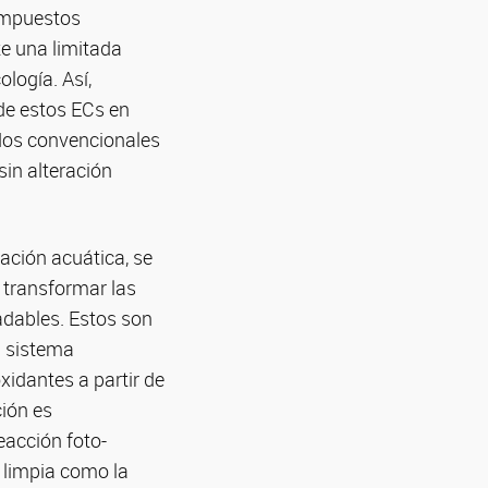
ompuestos
te una limitada
logía. Así,
de estos ECs en
dos convencionales
sin alteración
ación acuática, se
 transformar las
dables. Estos son
n sistema
idantes a partir de
ción es
eacción foto-
 limpia como la