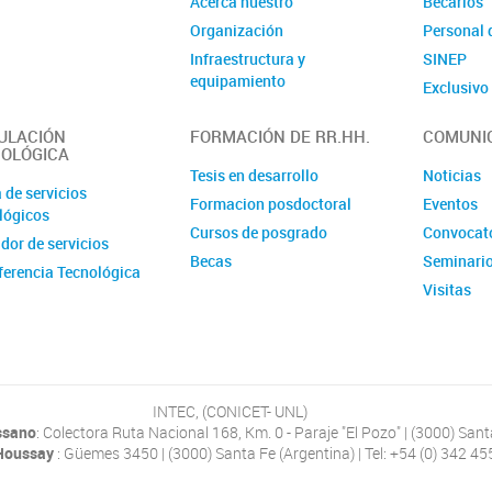
Acerca nuestro
Becarios
Organización
Personal 
Infraestructura y
SINEP
equipamiento
Exclusiv
ULACIÓN
FORMACIÓN DE RR.HH.
COMUNI
OLÓGICA
Tesis en desarrollo
Noticias
 de servicios
Formacion posdoctoral
Eventos
lógicos
Cursos de posgrado
Convocat
dor de servicios
Becas
Seminari
ferencia Tecnológica
Visitas
INTEC, (CONICET- UNL)
ssano
: Colectora Ruta Nacional 168, Km. 0 - Paraje "El Pozo" | (3000) Sant
 Houssay
: Güemes 3450 | (3000) Santa Fe (Argentina) | Tel: +54 (0) 342 4