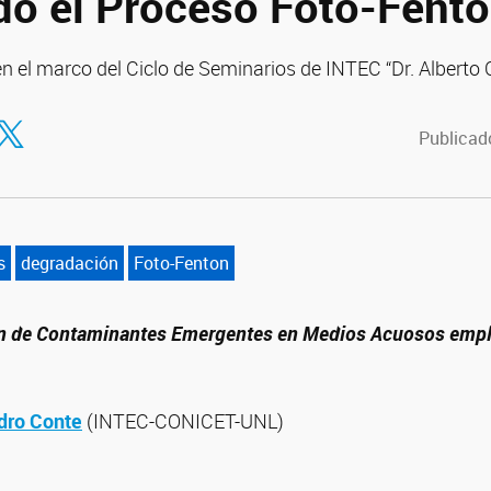
o el Proceso Foto-Fento
n el marco del Ciclo de Seminarios de INTEC “Dr. Alberto
tir en Facebook
ompartir en Twitter
Publicad
s
degradación
Foto-Fenton
n de Contaminantes Emergentes en Medios Acuosos empl
dro Conte
(INTEC-CONICET-UNL)