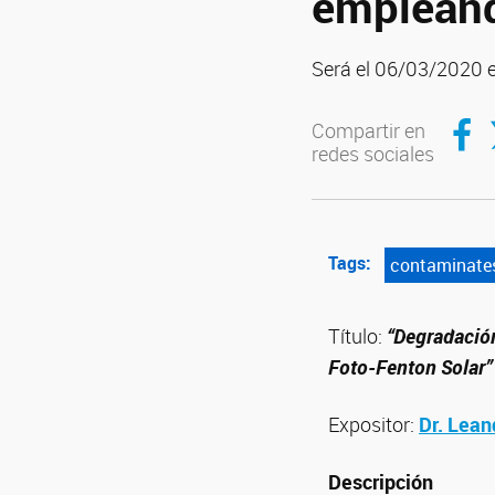
empleand
Será el 06/03/2020 e
Compar
C
Compartir en
redes sociales
Tags:
contaminate
Título:
“Degradació
Foto-Fenton Solar”
Expositor:
Dr. Lean
Descripción