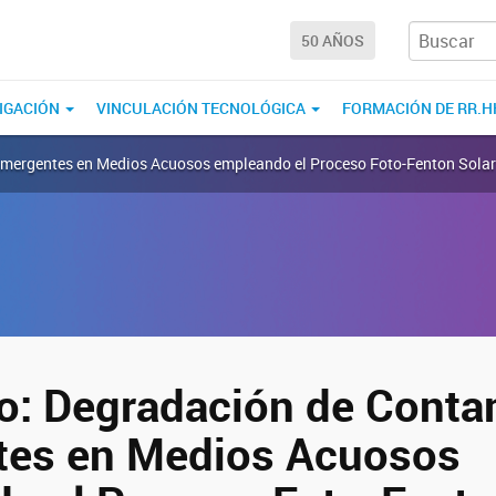
50 AÑOS
IGACIÓN
VINCULACIÓN TECNOLÓGICA
FORMACIÓN DE RR.H
Emergentes en Medios Acuosos empleando el Proceso Foto-Fenton Solar
o: Degradación de Conta
tes en Medios Acuosos