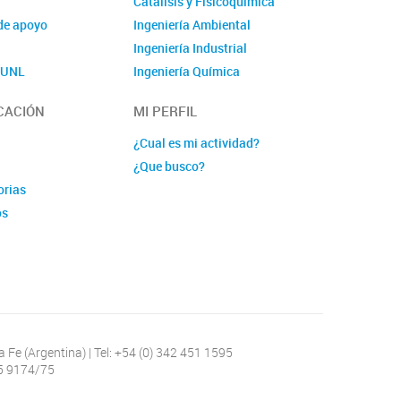
Catálisis y Fisicoquímica
de apoyo
Ingeniería Ambiental
Ingeniería Industrial
o UNL
Ingeniería Química
Polímeros y Materiales
CACIÓN
MI PERFIL
Química
Linea nuava 1
¿Cual es mi actividad?
Lineas nueva 2
¿Que busco?
orias
os
a Fe (Argentina) | Tel: +54 (0) 342 451 1595
55 9174/75