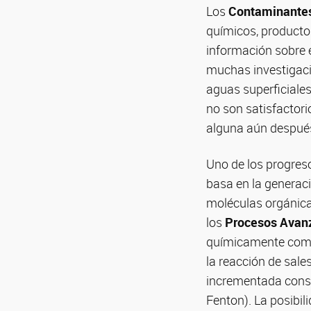
Los
Contaminante
químicos, productos
información sobre e
muchas investigaci
aguas superficiale
no son satisfactori
alguna aún después 
Uno de los progres
basa en la generac
moléculas orgánic
los
Procesos Avan
químicamente compl
la reacción de sale
incrementada consid
Fenton). La posibil