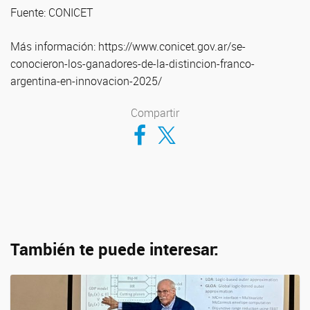
Fuente: CONICET
Más información: https://www.conicet.gov.ar/se-
conocieron-los-ganadores-de-la-distincion-franco-
argentina-en-innovacion-2025/
Compartir
Compartir en Facebook
Compartir en Twitter
También te puede interesar: